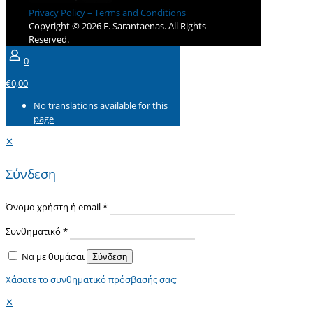
Privacy Policy – Terms and Conditions
Copyright © 2026 E. Sarantaenas. All Rights
Reserved.
0
€0,00
No translations available for this
page
✕
Σύνδεση
Όνομα χρήστη ή email
*
Συνθηματικό
*
Να με θυμάσαι
Σύνδεση
Χάσατε το συνθηματικό πρόσβασής σας;
✕