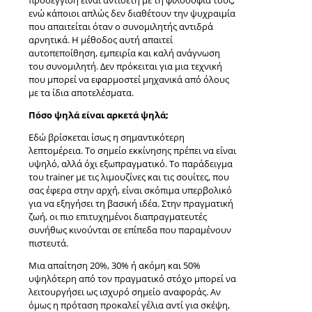
προσέγγιση είναι αντίθετη με τη φιλοσοφία τους,
ενώ κάποιοι απλώς δεν διαθέτουν την ψυχραιμία
που απαιτείται όταν ο συνομιλητής αντιδρά
αρνητικά. Η μέθοδος αυτή απαιτεί
αυτοπεποίθηση, εμπειρία και καλή ανάγνωση
του συνομιλητή. Δεν πρόκειται για μια τεχνική
που μπορεί να εφαρμοστεί μηχανικά από όλους
με τα ίδια αποτελέσματα.
Πόσο ψηλά είναι αρκετά ψηλά;
Εδώ βρίσκεται ίσως η σημαντικότερη
λεπτομέρεια. Το σημείο εκκίνησης πρέπει να είναι
υψηλό, αλλά όχι εξωπραγματικό. Το παράδειγμα
του trainer με τις λιμουζίνες και τις σουίτες, που
σας έφερα στην αρχή, είναι σκόπιμα υπερβολικό
για να εξηγήσει τη βασική ιδέα. Στην πραγματική
ζωή, οι πιο επιτυχημένοι διαπραγματευτές
συνήθως κινούνται σε επίπεδα που παραμένουν
πιστευτά.
Μια απαίτηση 20%, 30% ή ακόμη και 50%
υψηλότερη από τον πραγματικό στόχο μπορεί να
λειτουργήσει ως ισχυρό σημείο αναφοράς. Αν
όμως η πρόταση προκαλεί γέλια αντί για σκέψη,