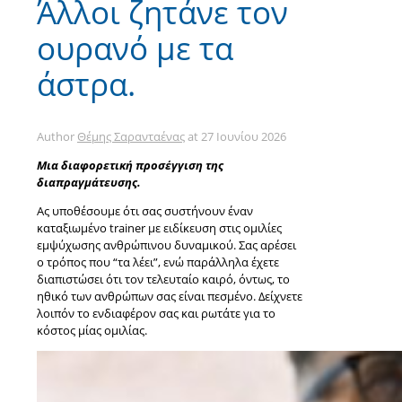
Άλλοι ζητάνε τον
ουρανό με τα
άστρα.
Author
Θέμης Σαρανταένας
at
27 Ιουνίου 2026
Μια διαφορετική προσέγγιση της
διαπραγμάτευσης.
Ας υποθέσουμε ότι σας συστήνουν έναν
καταξιωμένο trainer με ειδίκευση στις ομιλίες
εμψύχωσης ανθρώπινου δυναμικού. Σας αρέσει
ο τρόπος που “τα λέει”, ενώ παράλληλα έχετε
διαπιστώσει ότι τον τελευταίο καιρό, όντως, το
ηθικό των ανθρώπων σας είναι πεσμένο. Δείχνετε
λοιπόν το ενδιαφέρον σας και ρωτάτε για το
κόστος μίας ομιλίας.