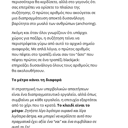
περισσότερα θα κερδίσετε, αλλά στο γεγονός ότι
σας επιτρέπει να ορίσετε το πλαίσιο της
συζήτησης. Ο πρώτος αριθμός που ακούγεται σε
μια διαπραγμάτευση αποκτά δυσανάλογη
βαρύτητα στο μυαλό των ανθρώπων (anchoring).
Ακόμη και όταν όλοι γνωρίζουν ότι υπάρχει
χώρος για παζάρι, η συζήτηση τείνει να
περιστρέφεται γύρω από αυτό το αρχικό σημείο
αναφοράς. Με απλά λόγια, ο πρώτος αριθμός
που πέφτει στο τραπέζι είναι σαν τον “άσο” που
πέφτει πρώτος σε ένα τραπέζι blackjack:
επηρεάζει δυσανάλογα όλους τους αριθμούς που
θα ακολουθήσουν.
Το μέτρο κάνει τη διαφορά
H στρατηγική των υπερβολικών απαιτήσεων
είναι ένα διαπραγματευτικό εργαλείο, αλλά όπως
συμβαίνει με κάθε εργαλείο, η επιτυχία εξαρτάται
από το χέρι που το κρατά.
Το κλειδί είναι το
μέτρο
:
Ζητήστε λίγο λιγότερο ουρανό και λίγα
λιγότερα άστρα, και μπορεί να κερδίσετε αυτό που
πραγματικά έχει αξία: ένα “ναι” και ένα συμβόλαιο σε
αυτή τη Γη!