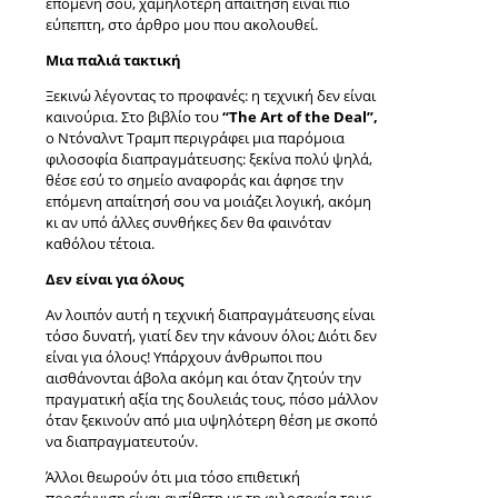
επόμενή σου, χαμηλότερη απαίτηση είναι πιο
εύπεπτη, στο άρθρο μου που ακολουθεί.
Μια παλιά τακτική
Ξεκινώ λέγοντας το προφανές: η τεχνική δεν είναι
καινούρια. Στο βιβλίο του
“The Art of the Deal”,
ο Ντόναλντ Τραμπ περιγράφει μια παρόμοια
φιλοσοφία διαπραγμάτευσης: ξεκίνα πολύ ψηλά,
θέσε εσύ το σημείο αναφοράς και άφησε την
επόμενη απαίτησή σου να μοιάζει λογική, ακόμη
κι αν υπό άλλες συνθήκες δεν θα φαινόταν
καθόλου τέτοια.
Δεν είναι για όλους
Αν λοιπόν αυτή η τεχνική διαπραγμάτευσης είναι
τόσο δυνατή, γιατί δεν την κάνουν όλοι; Διότι δεν
είναι για όλους! Υπάρχουν άνθρωποι που
αισθάνονται άβολα ακόμη και όταν ζητούν την
πραγματική αξία της δουλειάς τους, πόσο μάλλον
όταν ξεκινούν από μια υψηλότερη θέση με σκοπό
να διαπραγματευτούν.
Άλλοι θεωρούν ότι μια τόσο επιθετική