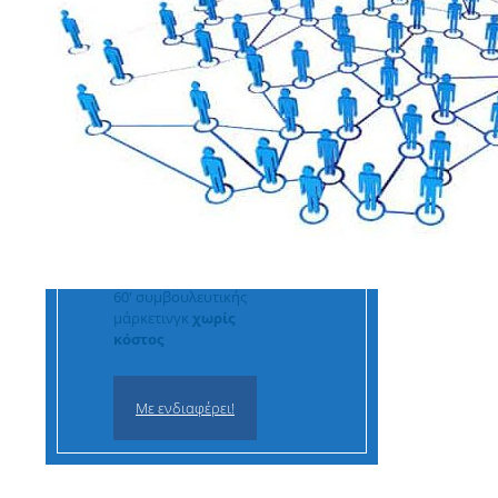
60' συμβουλευτικής
μάρκετινγκ
χωρίς
κόστος
Με ενδιαφέρει!