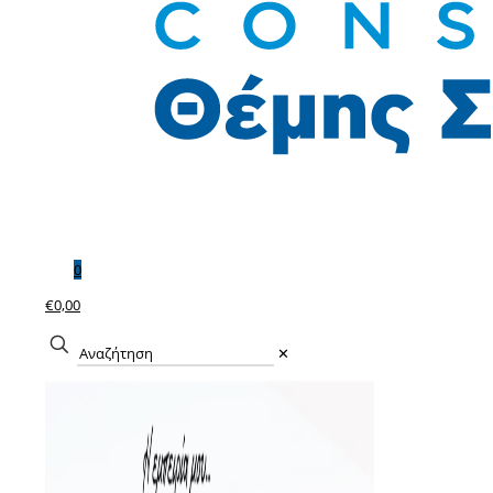
0
€0,00
✕