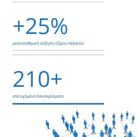
+25%
μεσοσταθμική αύξηση τζίρου πελατών
210+
επιτυχημένα λανσαρίσματα