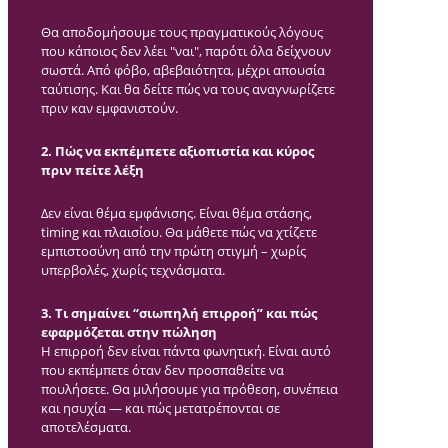
Θα αποδομήσουμε τους πραγματικούς λόγους
που κάποιος δεν λέει "ναι", παρότι όλα δείχνουν
σωστά. Από φόβο, αβεβαιότητα, μέχρι απουσία
ταύτισης. Και θα δείτε πώς να τους αναγνωρίζετε
πριν καν εμφανιστούν.
2. Πώς να εκπέμπετε αξιοπιστία και κύρος
πριν πείτε λέξη
Δεν είναι θέμα εμφάνισης. Είναι θέμα στάσης,
timing και πλαισίου. Θα μάθετε πώς να χτίζετε
εμπιστοσύνη από την πρώτη στιγμή – χωρίς
υπερβολές, χωρίς τεχνάσματα.
3. Τι σημαίνει “σιωπηλή επιρροή” και πώς
εφαρμόζεται στην πώληση
Η επιρροή δεν είναι πάντα φωνητική. Είναι αυτό
που εκπέμπετε όταν δεν προσπαθείτε να
πουλήσετε. Θα μιλήσουμε για πρόθεση, συνέπεια
και ησυχία — και πώς μετατρέπονται σε
αποτελέσματα.