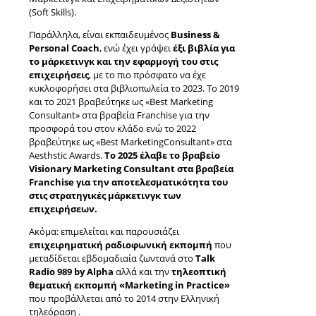
(Soft Skills).
Παράλληλα, είναι εκπαιδευμένος
Business &
Personal Coach
, ενώ έχει γράψει
έξι βιβλία για
το μάρκετινγκ και την εφαρμογή του στις
επιχειρήσεις
, με το πιο πρόσφατο να έχε
κυκλοφορήσει στα βιβλιοπωλεία το 2023. Το 2019
και το 2021 βραβεύτηκε ως «Best Marketing
Consultant» στα βραβεία Franchise για την
προσφορά του στον κλάδο ενώ το 2022
βραβεύτηκε ως «Best MarketingConsultant» στα
Aesthstic Awards.
To 2025 έλαβε το βραβείο
Visionary Marketing Consultant στα βραβεία
Franchise για την αποτελεσματικότητα του
στις στρατηγικές μάρκετινγκ των
επιχειρήσεων.
Ακόμα: επιμελείται και παρουσιάζει
επιχειρηματική ραδιοφωνική εκπομπή
που
μεταδίδεται εβδομαδιαία ζωντανά στο
Talk
Radio 989 by Alpha
αλλά και την
τηλεοπτική
θεματική εκπομπή «Marketing in Practice»
που προβάλλεται από το 2014 στην Ελληνική
τηλεόραση .