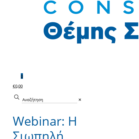
0
€0,00
✕
Webinar: Η
Σιωπηλή