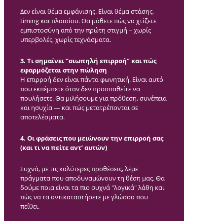
Δεν είναι θέμα εμφάνισης. Είναι θέμα στάσης,
timing και πλαισίου. Θα μάθετε πώς να χτίζετε
εμπιστοσύνη από την πρώτη στιγμή – χωρίς
υπερβολές, χωρίς τεχνάσματα.
3. Τι σημαίνει “σιωπηλή επιρροή” και πώς
εφαρμόζεται στην πώληση
Η επιρροή δεν είναι πάντα φωνητική. Είναι αυτό
που εκπέμπετε όταν δεν προσπαθείτε να
πουλήσετε. Θα μιλήσουμε για πρόθεση, συνέπεια
και ησυχία — και πώς μετατρέπονται σε
αποτελέσματα.
4. Οι φράσεις που μειώνουν την επιρροή σας
(και τι να πείτε αντ’ αυτών)
Συχνά, με τις καλύτερες προθέσεις, λέμε
πράγματα που αποδυναμώνουν τη θέση μας. Θα
δούμε ποια είναι τα πιο συχνά "λογικά" λάθη και
πώς να τα αντικαταστήσετε με γλώσσα που
πείθει.