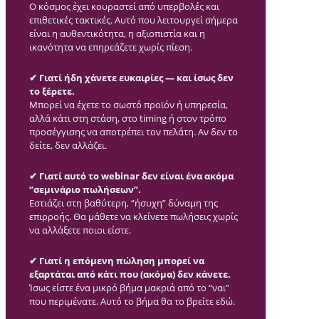
Ο κόσμος έχει κουραστεί από υπερβολές και
επιθετικές τακτικές. Αυτό που λειτουργεί σήμερα
είναι η αυθεντικότητα, η αξιοπιστία και η
ικανότητα να επηρεάζετε χωρίς πίεση.
✔ Γιατί ήδη χάνετε ευκαιρίες — και ίσως δεν
το ξέρετε.
Μπορεί να έχετε το σωστό προϊόν ή υπηρεσία,
αλλά κάτι στη στάση, στο timing ή στον τρόπο
προσέγγισης να αποτρέπει τον πελάτη. Αν δεν το
δείτε, δεν αλλάζει.
✔ Γιατί αυτό το webinar δεν είναι ένα ακόμα
“σεμινάριο πωλήσεων”.
Εστιάζει στη βαθύτερη, “ήσυχη” δύναμη της
επιρροής. Θα μάθετε να κλείνετε πωλήσεις χωρίς
να αλλάξετε ποιοι είστε.
✔ Γιατί η επόμενη πώληση μπορεί να
εξαρτάται από κάτι που (ακόμα) δεν κάνετε.
Ίσως είστε ένα μικρό βήμα μακριά από το “ναι”
που περιμένατε. Αυτό το βήμα θα το βρείτε εδώ.