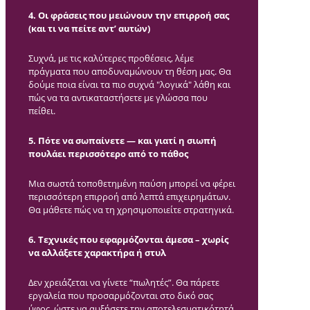
4. Οι φράσεις που μειώνουν την επιρροή σας
(και τι να πείτε αντ’ αυτών)
Συχνά, με τις καλύτερες προθέσεις, λέμε
πράγματα που αποδυναμώνουν τη θέση μας. Θα
δούμε ποια είναι τα πιο συχνά "λογικά" λάθη και
πώς να τα αντικαταστήσετε με γλώσσα που
πείθει.
5. Πότε να σωπαίνετε — και γιατί η σιωπή
πουλάει περισσότερο από το πάθος
Μια σωστά τοποθετημένη παύση μπορεί να φέρει
περισσότερη επιρροή από λεπτά επιχειρημάτων.
Θα μάθετε πώς να τη χρησιμοποιείτε στρατηγικά.
6. Τεχνικές που εφαρμόζονται άμεσα – χωρίς
να αλλάξετε χαρακτήρα ή στυλ
Δεν χρειάζεται να γίνετε “πωλητές”. Θα πάρετε
εργαλεία που προσαρμόζονται στο δικό σας
ύφος, ώστε να αυξήσετε την αποτελεσματικότητά