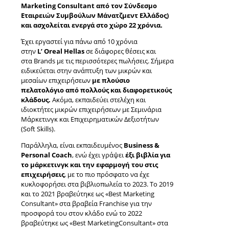
Marketing Consultant από τον Σύνδεσμο
Εταιρειών Συμβούλων Μάνατζμεντ Ελλάδος)
και ασχολείται ενεργά στο χώρο 22 χρόνια.
Έχει εργαστεί για πάνω από 10 χρόνια
στην
L’ Oreal Hellas
σε διάφορες θέσεις και
στα Brands με τις περισσότερες πωλήσεις. Σήμερα
ειδικεύεται στην ανάπτυξη των μικρών και
μεσαίων επιχειρήσεων
με πλούσιο
πελατολόγιο από πολλούς και διαφορετικούς
κλάδους.
Ακόμα, εκπαιδεύει στελέχη και
ιδιοκτήτες μικρών επιχειρήσεων με Σεμινάρια
Μάρκετινγκ και Επιχειρηματικών Δεξιοτήτων
(Soft Skills).
Παράλληλα, είναι εκπαιδευμένος
Business &
Personal Coach
, ενώ έχει γράψει
έξι βιβλία για
το μάρκετινγκ και την εφαρμογή του στις
επιχειρήσεις
, με το πιο πρόσφατο να έχε
κυκλοφορήσει στα βιβλιοπωλεία το 2023. Το 2019
και το 2021 βραβεύτηκε ως «Best Marketing
Consultant» στα βραβεία Franchise για την
προσφορά του στον κλάδο ενώ το 2022
βραβεύτηκε ως «Best MarketingConsultant» στα