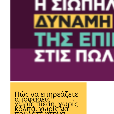
Πώς να επηρεάζετε
αποφάσεις
χωρίς πίεση, χωρίς
κόλπα, χωρίς να
πουλάτε φτηνά