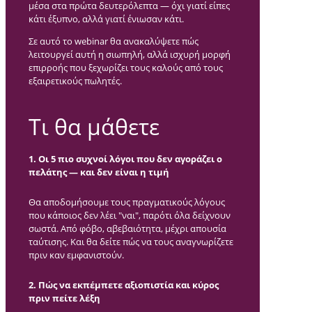
μέσα στα πρώτα δευτερόλεπτα — όχι γιατί είπες
κάτι έξυπνο, αλλά γιατί ένιωσαν κάτι.
Σε αυτό το webinar θα ανακαλύψετε πώς
λειτουργεί αυτή η σιωπηλή, αλλά ισχυρή μορφή
επιρροής που ξεχωρίζει τους καλούς από τους
εξαιρετικούς πωλητές.
Τι θα μάθετε
1. Οι 5 πιο συχνοί λόγοι που δεν αγοράζει ο
πελάτης — και δεν είναι η τιμή
Θα αποδομήσουμε τους πραγματικούς λόγους
που κάποιος δεν λέει "ναι", παρότι όλα δείχνουν
σωστά. Από φόβο, αβεβαιότητα, μέχρι απουσία
ταύτισης. Και θα δείτε πώς να τους αναγνωρίζετε
πριν καν εμφανιστούν.
2. Πώς να εκπέμπετε αξιοπιστία και κύρος
πριν πείτε λέξη