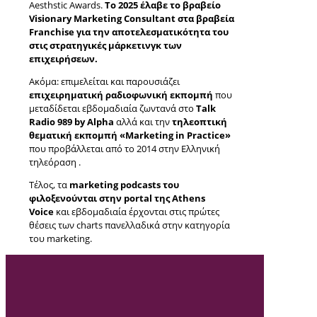
Aesthstic Awards.
To 2025 έλαβε το βραβείο
Visionary Marketing Consultant στα βραβεία
Franchise για την αποτελεσματικότητα του
στις στρατηγικές μάρκετινγκ των
επιχειρήσεων.
Ακόμα: επιμελείται και παρουσιάζει
επιχειρηματική ραδιοφωνική εκπομπή
που
μεταδίδεται εβδομαδιαία ζωντανά στο
Talk
Radio 989 by Alpha
αλλά και την
τηλεοπτική
θεματική εκπομπή «Marketing in Practice»
που προβάλλεται από το 2014 στην Ελληνική
τηλεόραση .
Τέλος, τα
marketing podcasts του
φιλοξενούνται στην portal της Athens
Voice
και εβδομαδιαία έρχονται στις πρώτες
θέσεις των charts πανελλαδικά στην κατηγορία
του marketing.