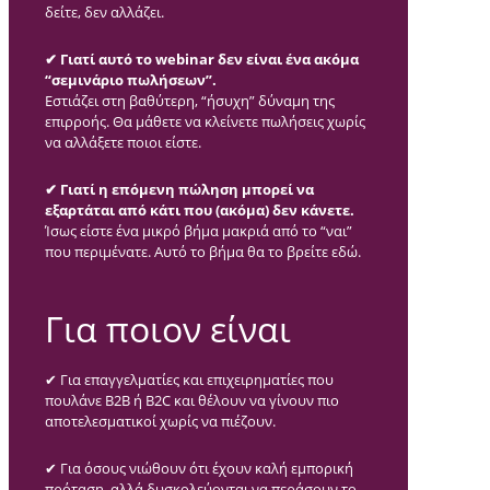
δείτε, δεν αλλάζει.
✔ Γιατί αυτό το webinar δεν είναι ένα ακόμα
“σεμινάριο πωλήσεων”.
Εστιάζει στη βαθύτερη, “ήσυχη” δύναμη της
επιρροής. Θα μάθετε να κλείνετε πωλήσεις χωρίς
να αλλάξετε ποιοι είστε.
✔ Γιατί η επόμενη πώληση μπορεί να
εξαρτάται από κάτι που (ακόμα) δεν κάνετε.
Ίσως είστε ένα μικρό βήμα μακριά από το “ναι”
που περιμένατε. Αυτό το βήμα θα το βρείτε εδώ.
Για ποιον είναι
✔ Για επαγγελματίες και επιχειρηματίες που
πουλάνε B2B ή B2C και θέλουν να γίνουν πιο
αποτελεσματικοί χωρίς να πιέζουν.
✔ Για όσους νιώθουν ότι έχουν καλή εμπορική
πρόταση, αλλά δυσκολεύονται να περάσουν το