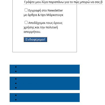
Εγγραφή στο Newsletter
με άρθρα & tips Μάρκετινγκ
Αποδέχομαι τους όρους
χρήσης και την πολιτική
απορρήτου.
Εξειδικευμένες Υπηρεσίες
Διευθυντής Μάρκετινγκ (εξωτερικός)
Ψηφιακό Μάρκετινγκ
B2B Marketing
Personal Branding
Μάρκετινγκ Προϊόντων
Μάρκετινγκ Υπηρεσιών