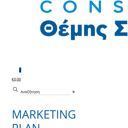
0
€0,00
✕
MARKETING
PLAN