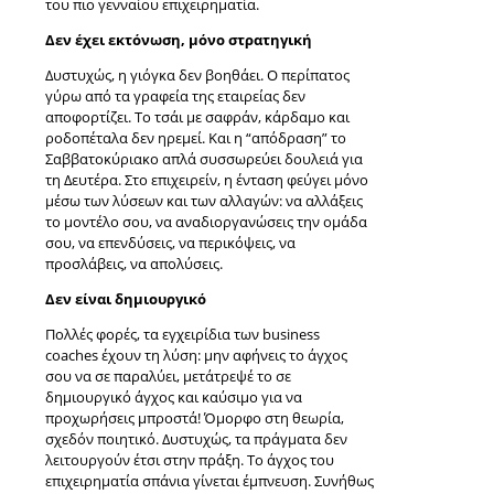
του πιο γενναίου επιχειρηματία.
Δεν έχει εκτόνωση, μόνο στρατηγική
Δυστυχώς, η γιόγκα δεν βοηθάει. Ο περίπατος
γύρω από τα γραφεία της εταιρείας δεν
αποφορτίζει. Το τσάι με σαφράν, κάρδαμο και
ροδοπέταλα δεν ηρεμεί. Και η “απόδραση” το
Σαββατοκύριακο απλά συσσωρεύει δουλειά για
τη Δευτέρα. Στο επιχειρείν, η ένταση φεύγει μόνο
μέσω των λύσεων και των αλλαγών: να αλλάξεις
το μοντέλο σου, να αναδιοργανώσεις την ομάδα
σου, να επενδύσεις, να περικόψεις, να
προσλάβεις, να απολύσεις.
Δεν είναι δημιουργικό
Πολλές φορές, τα εγχειρίδια των business
coaches έχουν τη λύση: μην αφήνεις το άγχος
σου να σε παραλύει, μετάτρεψέ το σε
δημιουργικό άγχος και καύσιμο για να
προχωρήσεις μπροστά! Όμορφο στη θεωρία,
σχεδόν ποιητικό. Δυστυχώς, τα πράγματα δεν
λειτουργούν έτσι στην πράξη. Το άγχος του
επιχειρηματία σπάνια γίνεται έμπνευση. Συνήθως