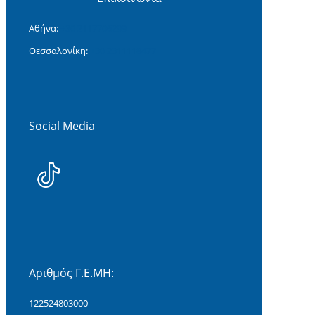
Αθήνα:
+30 2117706299
Θεσσαλονίκη:
+30 2311118477‬
Social Media
Αριθμός Γ.Ε.ΜΗ:
122524803000