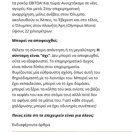
τα ρεκόρ EBITDA! Και τώρα; Ανοιχτήκαμε σε νέες
αγορές; Και μετά; Στην επιχειρηματική
αναρρίχηση, μόλις ανέβεις στον Όλυμπο,
ακολουθούν οι Άλπεις, το Έβερεστ και στο τέλος,
ο Όλυμπος στον πλανήτη Άρη (Olympus Mons)
ύψους 22 χιλιομέτρων.
Μπορεί να αποφευχθεί;
Θέλετε τη σύντομη απάντηση ή τη μεγαλύτερη;
Η
σύντομη είναι “όχι”
. Δεν μπορεί να αποφευχθεί,
ούτε να εξαφανιστεί. Το επιχειρηματικό άγχος
είναι πάντα δίπλα στον επιχειρηματία,
θυμίζοντας μία εύθραυστη σχέση, όπως αυτή του
θηριοδαμαστή με το λιοντάρι του. Μπορεί να το
έχει εκπαιδεύσει, μπορεί να το έχει δαμάσει,
μπορεί να ξέρει τα κόλπα του (και ενίοτε, να βάζει
το κεφάλι του και στο στόμα του) αλλά ποτέ δεν
το αφήνει από τα μάτια του. Γιατί κάθε στιγμή
χαλάρωσης μπορεί να έχει οδυνηρές συνέπειες!
Ποιος είπε ότι το επιχειρείν είναι για όλους;
Ενδιαφέροντα άρθρα