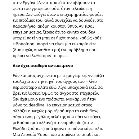
στην Εργάνη! Δεν σταματά όταν σβήσουν τα
φώτα του γραφείου, ούτε όταν τελειώσει η
ημέρα. Δεν φεύγει όταν ο επιχειρηματίας φοράει
τις πιτζάμες του, αλλά συνεχίζει να δουλεύει στο
παρασκήνιο, ακόμη και στον ύπνο. Αν είσαι
επιχειρηματίας, ξέρεις ότι το κινητό σου δεν
μπορεί ποτέ να μπει σε flight mode, καθώς κάθε
ειδοποίηση μπορεί να είναι μία ευκαιρία είτε
(δυστυχώς συνηθέστερα) ένα πρόβλημα που
πρέπει να λυθεί πριν το πρωί.
Δεν έχει σταθερό αντικείμενο
Εάν κάποιος αγχώνεται με τη μαγειρική, γνωρίζει
τουλάχιστον την πηγή του άγχους του – λίγο
περισσότερο αλάτι εδώ, λίγα μπαχαρικά εκεί, θα
βρει τις λύσεις. Όμως, το άγχος στο επιχειρείν,
δεν έχει μόνο ένα πρόσωπο. Μακάρι να ήταν
μόνο τα deadline! Το επιχειρηματικό στρες
αλλάζει συνεχώς μορφή: σήμερα το cash flow,
αύριο ένας μεγάλος πελάτης που πάει να φύγει,
μεθαύριο μια αλλαγή στη νομοθεσία (στην
Ελλάδα ζούμε, ε;) πού φέρνει τα πάνω κάτω, κλπ.
Μία Λερναία Ύδρα, που στομώνει το σπαθί και