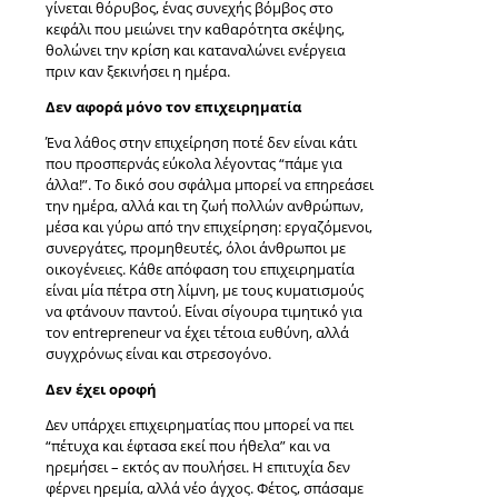
γίνεται θόρυβος, ένας συνεχής βόμβος στο
κεφάλι που μειώνει την καθαρότητα σκέψης,
θολώνει την κρίση και καταναλώνει ενέργεια
πριν καν ξεκινήσει η ημέρα.
Δεν αφορά μόνο τον επιχειρηματία
Ένα λάθος στην επιχείρηση ποτέ δεν είναι κάτι
που προσπερνάς εύκολα λέγοντας “πάμε για
άλλα!”. Το δικό σου σφάλμα μπορεί να επηρεάσει
την ημέρα, αλλά και τη ζωή πολλών ανθρώπων,
μέσα και γύρω από την επιχείρηση: εργαζόμενοι,
συνεργάτες, προμηθευτές, όλοι άνθρωποι με
οικογένειες. Κάθε απόφαση του επιχειρηματία
είναι μία πέτρα στη λίμνη, με τους κυματισμούς
να φτάνουν παντού. Είναι σίγουρα τιμητικό για
τον entrepreneur να έχει τέτοια ευθύνη, αλλά
συγχρόνως είναι και στρεσογόνο.
Δεν έχει οροφή
Δεν υπάρχει επιχειρηματίας που μπορεί να πει
“πέτυχα και έφτασα εκεί που ήθελα” και να
ηρεμήσει – εκτός αν πουλήσει. Η επιτυχία δεν
φέρνει ηρεμία, αλλά νέο άγχος. Φέτος, σπάσαμε