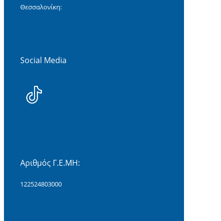
Θεσσαλονίκη:
+30 2311118477‬
Social Media
Αριθμός Γ.Ε.ΜΗ:
122524803000