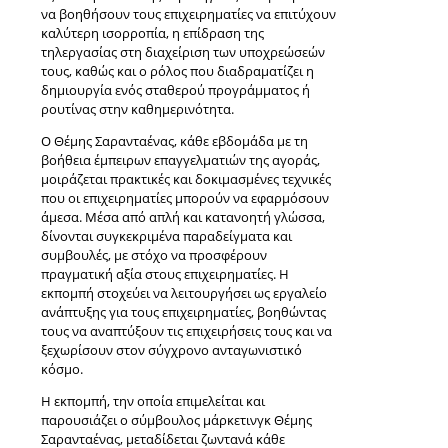
να βοηθήσουν τους επιχειρηματίες να επιτύχουν
καλύτερη ισορροπία, η επίδραση της
τηλεργασίας στη διαχείριση των υποχρεώσεών
τους, καθώς και ο ρόλος που διαδραματίζει η
δημιουργία ενός σταθερού προγράμματος ή
ρουτίνας στην καθημερινότητα.
Ο Θέμης Σαρανταένας, κάθε εβδομάδα με τη
βοήθεια έμπειρων επαγγελματιών της αγοράς,
μοιράζεται πρακτικές και δοκιμασμένες τεχνικές
που οι επιχειρηματίες μπορούν να εφαρμόσουν
άμεσα. Μέσα από απλή και κατανοητή γλώσσα,
δίνονται συγκεκριμένα παραδείγματα και
συμβουλές, με στόχο να προσφέρουν
πραγματική αξία στους επιχειρηματίες. Η
εκπομπή στοχεύει να λειτουργήσει ως εργαλείο
ανάπτυξης για τους επιχειρηματίες, βοηθώντας
τους να αναπτύξουν τις επιχειρήσεις τους και να
ξεχωρίσουν στον σύγχρονο ανταγωνιστικό
κόσμο.
Η εκπομπή, την οποία επιμελείται και
παρουσιάζει ο σύμβουλος μάρκετινγκ Θέμης
Σαρανταένας, μεταδίδεται ζωντανά κάθε