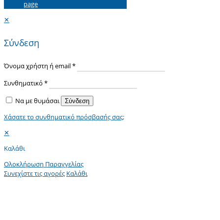
page
✕
Σύνδεση
Όνομα χρήστη ή email
*
Συνθηματικό
*
Να με θυμάσαι
Σύνδεση
Χάσατε το συνθηματικό πρόσβασής σας;
✕
Καλάθι
Ολοκλήρωση Παραγγελίας
Συνεχίστε τις αγορές
Καλάθι