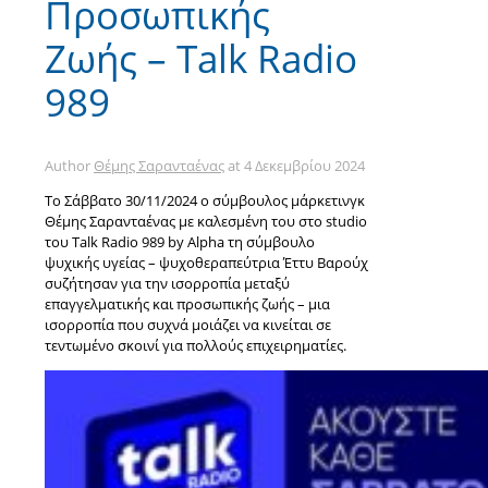
Προσωπικής
Ζωής – Talk Radio
989
Author
Θέμης Σαρανταένας
at
4 Δεκεμβρίου 2024
To Σάββατο 30/11/2024 ο σύμβουλος μάρκετινγκ
Θέμης Σαρανταένας με καλεσμένη του στο studio
του Talk Radio 989 by Alpha τη σύμβουλο
ψυχικής υγείας – ψυχοθεραπεύτρια Έττυ Βαρούχ
συζήτησαν για την ισορροπία μεταξύ
επαγγελματικής και προσωπικής ζωής – μια
ισορροπία που συχνά μοιάζει να κινείται σε
τεντωμένο σκοινί για πολλούς επιχειρηματίες.