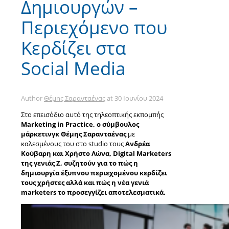
Δημιουργών –
Περιεχόμενο που
Κερδίζει στα
Social Media
Author
Θέμης Σαρανταένας
at
30 Ιουνίου 2024
Στο επεισόδιο αυτό της τηλεοπτικής εκπομπής
Marketing in Practice,
ο σύμβουλος
μάρκετινγκ Θέμης Σαρανταένας
με
καλεσμένους του στο studio τους
Ανδρέα
Κούβαρη και Χρήστο Λώνα, Digital Marketers
της γενιάς Ζ,
συζητούν για το πώς η
δημιουργία έξυπνου περιεχομένου κερδίζει
τους χρήστες αλλά και πώς η νέα γενιά
marketers το προσεγγίζει αποτελεσματικά.