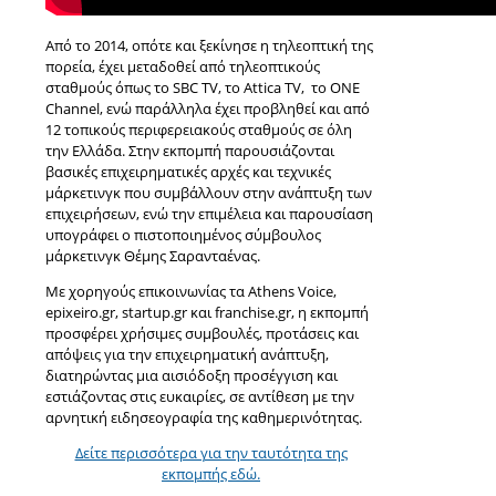
Από το 2014, οπότε και ξεκίνησε η τηλεοπτική της
πορεία, έχει μεταδοθεί από τηλεοπτικούς
σταθμούς όπως το SBC TV, το Attica TV, το ONE
Channel, ενώ παράλληλα έχει προβληθεί και από
12 τοπικούς περιφερειακούς σταθμούς σε όλη
την Ελλάδα. Στην εκπομπή παρουσιάζονται
βασικές επιχειρηματικές αρχές και τεχνικές
μάρκετινγκ που συμβάλλουν στην ανάπτυξη των
επιχειρήσεων, ενώ την επιμέλεια και παρουσίαση
υπογράφει ο πιστοποιημένος σύμβουλος
μάρκετινγκ Θέμης Σαρανταένας.
Με χορηγούς επικοινωνίας τα Athens Voice,
epixeiro.gr, startup.gr και franchise.gr, η εκπομπή
προσφέρει χρήσιμες συμβουλές, προτάσεις και
απόψεις για την επιχειρηματική ανάπτυξη,
διατηρώντας μια αισιόδοξη προσέγγιση και
εστιάζοντας στις ευκαιρίες, σε αντίθεση με την
αρνητική ειδησεογραφία της καθημερινότητας.
Δείτε περισσότερα για την ταυτότητα της
εκπομπής εδώ.