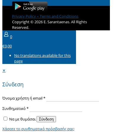
Privacy Policy – Terms and Conditions
Copyright © 2026 E. Sarantaenas. All Rights
Reserved.
0
€0,00
No translations available for this
page
✕
Σύνδεση
Όνομα χρήστη ή email
*
Συνθηματικό
*
Να με θυμάσαι
Σύνδεση
Χάσατε το συνθηματικό πρόσβασής σας;