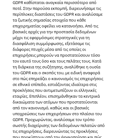
GDPR καθίσταται αναγκαία περισσότερο από
ποτέ. Στην παρούσα εκπομπή, διερευνήσαμε τις
περίπλοκες διαστάσεις του GDPR και αναλύσαμε
τα ζωτικής σημασίας στοιχεία που κάθε
επιχειρηματίας οφείλει να κατανοήσει. Από τις
βασικές αρχές για την προστασία δεδομένων
μέχρι τις εφαρμόσιμες στρατηγικές για τη
διασφάλιση συμμόρφωσης, εξετάσαμε τις
διάφορες πτυχές μέσα από τις οποίες οι
επιχειρήσεις μπορούν να προστατεύσουν τόσο
τον εαυτό τους όσο και τους πελάτες τους. Κατά
τη διάρκεια της συζήτησης, αναλύθηκε η ουσία
του GDPR και ο σκοπός του, με ειδική αναφορά
στο πώς επηρεάζει ο κανονισμός τις επιχειρήσεις
σε εθνικό επίπεδο, εστιάζοντας ιδιαίτερα στις
προκλήσεις που αντιμετωπίζουν οι ελληνικές
εταιρίες. Επιπλέον, επισημάνθηκαν τα κεντρικά
δικαιώματα των ατόμων που προστατεύονται
από τον κανονισμό, καθώς και οι βασικές
υποχρεώσεις των επιχειρήσεων στο πλαίσιο του
GDPR. Προχωρώντας, αναλύσαμε τον τρόπο
σωστής διαχείρισης των δεδομένων πελατών από
τις επιχειρήσεις, διερευνώντας τις προκλήσεις
που προκύπτουν από την ψηφιοποίηση και πώς