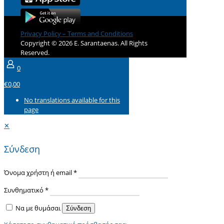
Privacy Policy – Terms and Conditions
Copyright © 2026 E. Sarantaenas. All Rights
Reserved.
0
€0,00
No translations available for this
page
✕
Σύνδεση
Όνομα χρήστη ή email
*
Συνθηματικό
*
Να με θυμάσαι
Σύνδεση