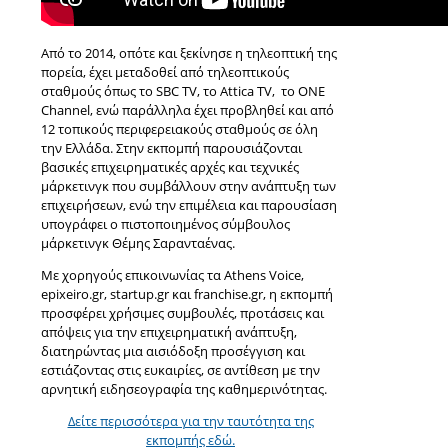
Από το 2014, οπότε και ξεκίνησε η τηλεοπτική της
πορεία, έχει μεταδοθεί από τηλεοπτικούς
σταθμούς όπως το SBC TV, το Attica TV, το ONE
Channel, ενώ παράλληλα έχει προβληθεί και από
12 τοπικούς περιφερειακούς σταθμούς σε όλη
την Ελλάδα. Στην εκπομπή παρουσιάζονται
βασικές επιχειρηματικές αρχές και τεχνικές
μάρκετινγκ που συμβάλλουν στην ανάπτυξη των
επιχειρήσεων, ενώ την επιμέλεια και παρουσίαση
υπογράφει ο πιστοποιημένος σύμβουλος
μάρκετινγκ Θέμης Σαρανταένας.
Με χορηγούς επικοινωνίας τα Athens Voice,
epixeiro.gr, startup.gr και franchise.gr, η εκπομπή
προσφέρει χρήσιμες συμβουλές, προτάσεις και
απόψεις για την επιχειρηματική ανάπτυξη,
διατηρώντας μια αισιόδοξη προσέγγιση και
εστιάζοντας στις ευκαιρίες, σε αντίθεση με την
αρνητική ειδησεογραφία της καθημερινότητας.
Δείτε περισσότερα για την ταυτότητα της
εκπομπής εδώ.