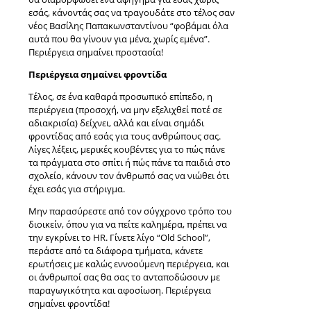
εσάς, κάνοντάς σας να τραγουδάτε στο τέλος σαν
νέος Βασίλης Παπακωνσταντίνου “φοβάμαι όλα
αυτά που θα γίνουν για μένα, χωρίς εμένα”.
Περιέργεια σημαίνει προστασία!
Περιέργεια σημαίνει φροντίδα
Τέλος, σε ένα καθαρά προσωπικό επίπεδο, η
περιέργεια (προσοχή, να μην εξελιχθεί ποτέ σε
αδιακρισία) δείχνει, αλλά και είναι σημάδι
φροντίδας από εσάς για τους ανθρώπους σας.
Λίγες λέξεις, μερικές κουβέντες για το πώς πάνε
τα πράγματα στο σπίτι ή πώς πάνε τα παιδιά στο
σχολείο, κάνουν τον άνθρωπό σας να νιώθει ότι
έχει εσάς για στήριγμα.
Μην παρασύρεστε από τον σύγχρονο τρόπο του
διοικείν, όπου για να πείτε καλημέρα, πρέπει να
την εγκρίνει το HR. Γίνετε λίγο “Old School”,
περάστε από τα διάφορα τμήματα, κάνετε
ερωτήσεις με καλώς εννοούμενη περιέργεια, και
οι άνθρωποί σας θα σας το ανταποδώσουν με
παραγωγικότητα και αφοσίωση. Περιέργεια
σημαίνει φροντίδα!