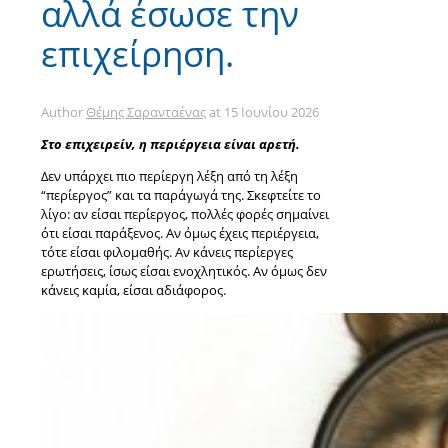
αλλά έσωσε την
επιχείρηση.
Author
Θέμης Σαρανταένας
at
15 Ιουνίου 2026
Στο επιχειρείν, η περιέργεια είναι αρετή.
Δεν υπάρχει πιο περίεργη λέξη από τη λέξη
“περίεργος” και τα παράγωγά της. Σκεφτείτε το
λίγο: αν είσαι περίεργος, πολλές φορές σημαίνει
ότι είσαι παράξενος. Αν όμως έχεις περιέργεια,
τότε είσαι φιλομαθής. Αν κάνεις περίεργες
ερωτήσεις, ίσως είσαι ενοχλητικός. Αν όμως δεν
κάνεις καμία, είσαι αδιάφορος.