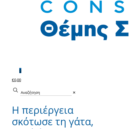
0
€0,00
✕
Η περιέργεια
σκότωσε τη γάτα,