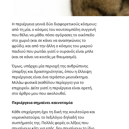
Η περιέργεια γεννά δύο διαφορετικούς κόσμους:
από τη μία, ο κόσμος του κουτσομπόλη συγγενή
που θέλει να μάθει πόσο αγόρασες το οικόπεδο
στο χωριό (και σε κάνει να ανασηκώνεις το
φρύδι), και από την άλλη ο κόσμος του μικρού
παιδιού που ρωτάει γιατί ο ουρανός είναι μπλε
(και σε κάνει να κοιτάς με θαυμασμό).
Όμως, υπάρχει μία περιοχή της ανθρώπινης
ύπαρξης και δραστηριότητας, όπου η έλλειψη
περιέργειας είναι ένα τεράστιο μειονέκτημα.
Μιλάω φυσικά (καθόλου περίεργο) για το
επιχειρείν. Δείτε γιατί η περιέργεια είναι αρετή,
στο άρθρο μου που ακολουθεί.
Περιέργεια σημαίνει καινοτομία
Κάθε επιχείρηση έχει τη δική της κουλτούρα και
νομενκλατούρα, το λεξιλόγιο δηλαδή του
συστήματός της. Πολλές φορές οι λέξεις που
σημαίνουν κάτι για εσάς, δεν σημαίνουν το ίδιο