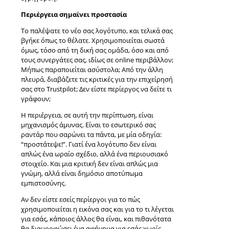
Περιέργεια σημαίνει προστασία
Το παλέψατε το νέο σας λογότυπο, και τελικά σας
βγήκε όπως το θέλατε. Χρησιμοποιείται σωστά
όμως, τόσο από τη δική σας ομάδα, όσο και από
τους συνεργάτες σας, ιδίως σε online περιβάλλον;
Μήπως παραποιείται ασύστολα; Από την άλλη
πλευρά, διαβάζετε τις κριτικές για την επιχείρησή
σας στο Trustpilot; Δεν είστε περίεργος να δείτε τι
γράφουν;
Η περιέργεια, σε αυτή την περίπτωση, είναι
μηχανισμός άμυνας. Είναι το εσωτερικό σας
ραντάρ που σαρώνει τα πάντα, με μία οδηγία:
“προστάτεψε!”. Γιατί ένα λογότυπο δεν είναι
απλώς ένα ωραίο σχέδιο, αλλά ένα περιουσιακό
στοιχείο. Και μια κριτική δεν είναι απλώς μια
γνώμη, αλλά είναι δημόσιο αποτύπωμα
εμπιστοσύνης.
Αν δεν είστε εσείς περίεργοι για το πώς
χρησιμοποιείται η εικόνα σας και για το τι λέγεται
για εσάς, κάποιος άλλος θα είναι, και πιθανότατα
θα διαμορφώσει ένα αφήγημα για εσάς χωρίς