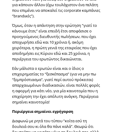
για κάποιον άλλον (έχω τουλάχιστον ένα πελάτη
που επιμένει να αποκαλεί τις corporate καμπάνιες
“brandικές”).
Όμως, όταν η απάντηση στην ερώτηση “γιατί το
κάνουμε έτσι;” είναι επειδή έτσι αποφάσισε ο
προηγούμενος διευθυντής πωλήσεων, που έχει
αποχωρήσει εδώ και 10 χρόνια ή, ακόμη
χειρότερα, η πρώτη γενιά της εταιρείας που έχει
αποδημήσει εις Κύριον εδώ και 25 χρόνια, η
περιέργεια του ερωτώντος δικαιώνεται.
Εάν μάλιστα ο ερωτών είναι και ο ίδιος ο
επιχειρηματίας το “ξεσκέπασμα” (για να μην πω
“ξεμπρόστιασμα”, γιατί περί αυτού πρόκειται)
απαρχαιωμένων διαδικασιών, είναι πολλές φορές
η αφορμή για κάτι νέο, για μία καινοτομία που η
επιχείρηση την έχει απόλυτη ανάγκη. Περιέργεια
σημαίνει καινοτομία!
Περιέργεια σημαίνει εγρήγορση
Διαφωνώ με ρητά του τύπου “κοίτα εσύ τη
δουλειά σου κι όλα θα πάνε καλά”. Θεωρώ ότι