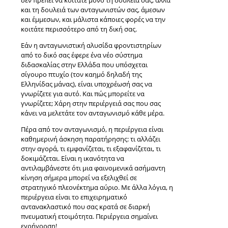
δεν πρέπει να κοιτάτε μόνο τη δουλειά σας, αλλά
και τη δουλειά των ανταγωνιστών σας, άμεσων
και έμμεσων, και μάλιστα κάποιες φορές να την
κοιτάτε περισσότερο από τη δική σας.
Εάν η ανταγωνιστική αλυσίδα φροντιστηρίων
από το δικό σας έφερε ένα νέο σύστημα
διδασκαλίας στην Ελλάδα που υπόσχεται
σίγουρο πτυχίο (τον καημό δηλαδή της
Ελληνίδας μάνας), είναι υποχρέωσή σας να
γνωρίζετε για αυτό. Και πώς μπορείτε να
γνωρίζετε; Χάρη στην περιέργειά σας που σας
κάνει να μελετάτε τον ανταγωνισμό κάθε μέρα.
Πέρα από τον ανταγωνισμό, η περιέργεια είναι
καθημερινή άσκηση παρατήρησης: τι αλλάζει
στην αγορά, τι εμφανίζεται, τι εξαφανίζεται, τι
δοκιμάζεται. Είναι η ικανότητα να
αντιλαμβάνεστε ότι μια φαινομενικά ασήμαντη
κίνηση σήμερα μπορεί να εξελιχθεί σε
στρατηγικό πλεονέκτημα αύριο. Με άλλα λόγια, η
περιέργεια είναι το επιχειρηματικό
αντανακλαστικό που σας κρατά σε διαρκή
πνευματική ετοιμότητα. Περιέργεια σημαίνει
εγρήγορση!