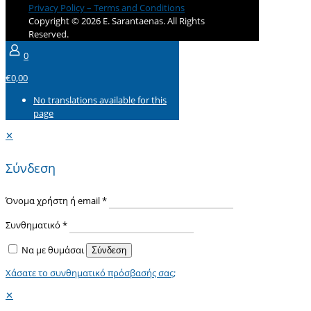
Privacy Policy – Terms and Conditions
Copyright © 2026 E. Sarantaenas. All Rights
Reserved.
0
€0,00
No translations available for this
page
✕
Σύνδεση
Όνομα χρήστη ή email
*
Συνθηματικό
*
Να με θυμάσαι
Σύνδεση
Χάσατε το συνθηματικό πρόσβασής σας;
✕