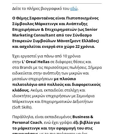
Δείτε το πλήρες βιογραφικό του
εδώ
.
Ο Θέμης Σαρανταένας είναι Πιστοποιημένος
Σύμβουλος Μάρκετινγκ και Ανάπτυξης
Επιχειρήσεων & Επιχειρηματιών (ως Senior
Marketing Consultant από τον Σύνδεσμο
Εταιρειών Συμβούλων Μάνατζμεντ Ελλάδος)
και ασχολείται ενεργά στο χώρο 22 χρόνια.
Έχει εργαστεί για πάνω από 10 χρόνια
στην
L’ Oreal Hellas
σε διάφορες θέσεις και
στα Brands με τις περισσότερες πωλήσεις. Σήμερα
ειδικεύεται στην ανάπτυξη των μικρών και
μεσαίων επιχειρήσεων
με πλούσιο
πελατολόγιο από πολλούς και διαφορετικούς
κλάδους.
Ακόμα, εκπαιδεύει στελέχη και
ιδιοκτήτες μικρών επιχειρήσεων με Σεμινάρια
Μάρκετινγκ και Επιχειρηματικών Δεξιοτήτων
(Soft Skills).
Παράλληλα, είναι εκπαιδευμένος
Business &
Personal Coach
, ενώ έχει γράψει
έξι βιβλία για
το μάρκετινγκ και την εφαρμογή του στις
επιχειρήσεις
, με το πιο πρόσφατο να έχε