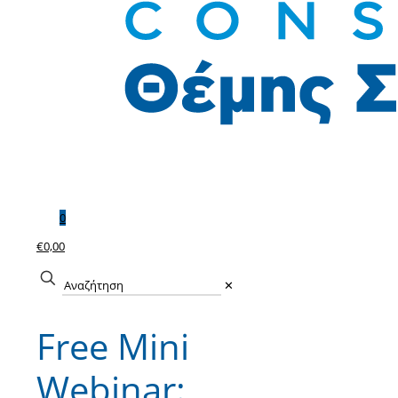
0
€0,00
✕
Free Mini
Webinar: