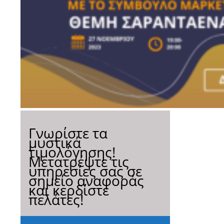
Γνωρίστε τα
μυστικά
τιμολόγησης!
Μετατρέψτε τις
υπηρεσίες σας σε
σημείο αναφοράς
και κερδίστε
πελάτες!