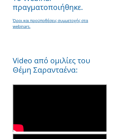
πραγματοποιήθηκε.
Όροι και προϋποθέσεις συμμετοχής στα
webinars.
Video από ομιλίες του
Θέμη Σαρανταένα: