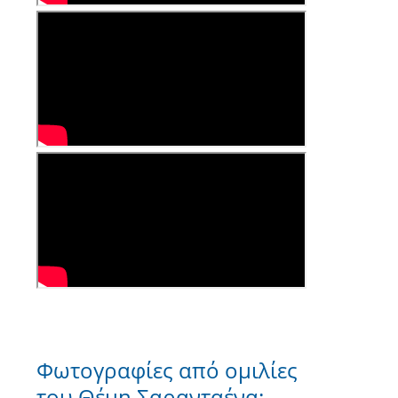
Φωτογραφίες από ομιλίες
του Θέμη Σαρανταένα: