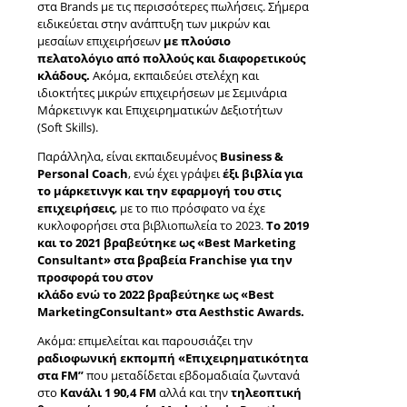
στα Brands με τις περισσότερες πωλήσεις. Σήμερα
ειδικεύεται στην ανάπτυξη των μικρών και
μεσαίων επιχειρήσεων
με πλούσιο
πελατολόγιο από πολλούς και διαφορετικούς
κλάδους.
Ακόμα, εκπαιδεύει στελέχη και
ιδιοκτήτες μικρών επιχειρήσεων με Σεμινάρια
Μάρκετινγκ και Επιχειρηματικών Δεξιοτήτων
(Soft Skills).
Παράλληλα, είναι εκπαιδευμένος
Business &
Personal Coach
, ενώ έχει γράψει
έξι βιβλία για
το μάρκετινγκ και την εφαρμογή του στις
επιχειρήσεις
, με το πιο πρόσφατο να έχε
κυκλοφορήσει στα βιβλιοπωλεία το 2023.
Το 2019
και το 2021 βραβεύτηκε ως «Best Marketing
Consultant» στα βραβεία Franchise για την
προσφορά του στον
κλάδο ενώ το 2022 βραβεύτηκε ως «Best
MarketingConsultant» στα Aesthstic Awards.
Ακόμα: επιμελείται και παρουσιάζει την
ραδιοφωνική εκπομπή «Επιχειρηματικότητα
στα FM”
που μεταδίδεται εβδομαδιαία ζωντανά
στο
Κανάλι 1 90,4 FM
αλλά και την
τηλεοπτική