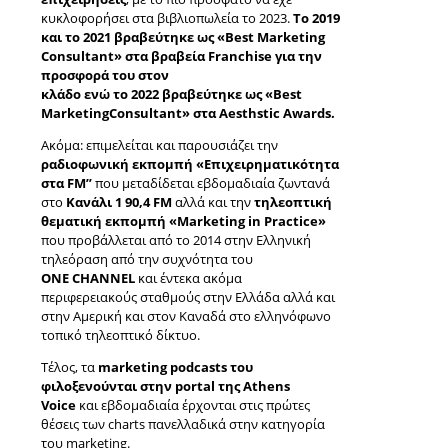
κυκλοφορήσει στα βιβλιοπωλεία το 2023.
Το 2019
και το 2021 βραβεύτηκε ως «Best Marketing
Consultant» στα βραβεία Franchise για την
προσφορά του στον
κλάδο ενώ το 2022 βραβεύτηκε ως «Best
MarketingConsultant» στα Aesthstic Awards.
Ακόμα: επιμελείται και παρουσιάζει την
ραδιοφωνική εκπομπή «Επιχειρηματικότητα
στα FM”
που μεταδίδεται εβδομαδιαία ζωντανά
στο
Κανάλι 1 90,4 FM
αλλά και την
τηλεοπτική
θεματική εκπομπή «Marketing in Practice»
που προβάλλεται από το 2014 στην Ελληνική
τηλεόραση από την συχνότητα του
ΟΝΕ CHANNEL
και έντεκα ακόμα
περιφερειακούς σταθμούς στην Ελλάδα αλλά και
στην Αμερική και στον Καναδά στο ελληνόφωνο
τοπικό τηλεοπτικό δίκτυο.
Τέλος, τα
marketing podcasts του
φιλοξενούνται στην portal της Athens
Voice
και εβδομαδιαία έρχονται στις πρώτες
θέσεις των charts πανελλαδικά στην κατηγορία
του marketing.