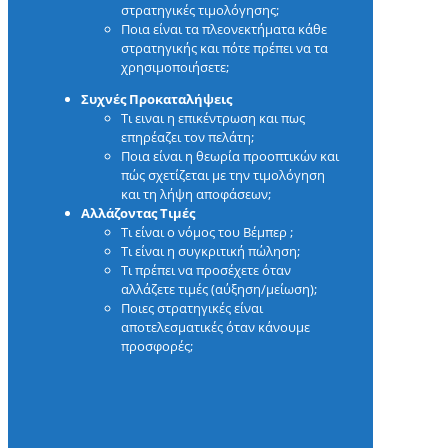
στρατηγικές τιμολόγησης;
Ποια είναι τα πλεονεκτήματα κάθε
στρατηγικής και πότε πρέπει να τα
χρησιμοποιήσετε;
Συχνές Προκαταλήψεις
Τι ειναι η επικέντρωση και πως
επηρέαζει τον πελάτη;
Ποια είναι η θεωρία προοπτικών και
πώς σχετίζεται με την τιμολόγηση
και τη λήψη αποφάσεων;
Αλλάζοντας Τιμές
Τι είναι ο νόμος του Βέμπερ ;
Τι είναι η συγκριτική πώληση;
Τι πρέπει να προσέχετε όταν
αλλάζετε τιμές (αύξηση/μείωση);
Ποιες στρατηγικές είναι
αποτελεσματικές όταν κάνουμε
προσφορές;