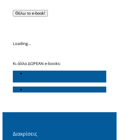
Θέλω το e-book!
Loading...
Κι άλλα ΔΩΡΕΑΝ e-books:
E-Book: 16 Μυστικά επιτυχίας για το
Μάρκετινγκ μίας μικρής επιχείρησης
E-Book: Το μάρκετινγκ σε 10 ερωτήσεις
Διακρίσεις