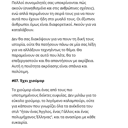
Πολλοί συνομιλητές σας υποκρίνονται πώς
ακούν (
συνηθισμένο και στις ανθρώπινες σχέσεις
),
ενώ απλά περιμένουν τη σειρά τους για να πουν
αυτά που έχουν ήδη στο μυαλό τους. Οι έξυπνοι
άνθρωποι όμως είναι διαφορετικοί. Ακούν για να
καταλάβουν.
Δεν θα σας διακόψουν για να πουν τη δική τους
ιστορία, ούτε θα πατήσουν πάνω σε μία σας λέξη
για να αλλάξουν τεχνηέντως το θέμα. Θα
παραμείνουν σε αυτό που λέτε, θα το
επεξεργαστούν και θα απαντήσουν με ακρίβεια.
Αυτή η ποιότητα ακρόασης είναι σπάνια και
πολύτιμη.
#07. Έχει χιούμορ
Το χιούμορ είναι ένας από τους πιο
υποτιμημένους δείκτες ευφυΐας. Δεν μιλάω για το
εύκολο χιούμορ, το λεγόμενο καλαμπούρι, ούτε
για κάποιον που γνωρίζει όλα τα ανέκδοτα του
στιλ “ήταν ένας Άγγλος, ένας Γάλλος και ένας
πολυμήχανος Έλληνας”, και τα ανασύρει με κάθε
ευκαιρία.