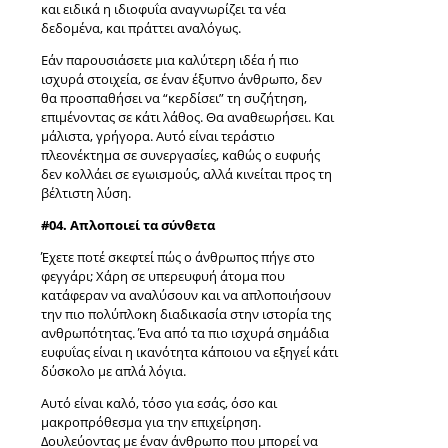
και ειδικά η ιδιοφυΐα αναγνωρίζει τα νέα
δεδομένα, και πράττει αναλόγως.
Εάν παρουσιάσετε μια καλύτερη ιδέα ή πιο
ισχυρά στοιχεία, σε έναν έξυπνο άνθρωπο, δεν
θα προσπαθήσει να “κερδίσει” τη συζήτηση,
επιμένοντας σε κάτι λάθος. Θα αναθεωρήσει. Και
μάλιστα, γρήγορα. Αυτό είναι τεράστιο
πλεονέκτημα σε συνεργασίες, καθώς ο ευφυής
δεν κολλάει σε εγωισμούς, αλλά κινείται προς τη
βέλτιστη λύση.
#04. Απλοποιεί τα σύνθετα
Έχετε ποτέ σκεφτεί πώς ο άνθρωπος πήγε στο
φεγγάρι; Χάρη σε υπερευφυή άτομα που
κατάφεραν να αναλύσουν και να απλοποιήσουν
την πιο πολύπλοκη διαδικασία στην ιστορία της
ανθρωπότητας. Ένα από τα πιο ισχυρά σημάδια
ευφυΐας είναι η ικανότητα κάποιου να εξηγεί κάτι
δύσκολο με απλά λόγια.
Αυτό είναι καλό, τόσο για εσάς, όσο και
μακροπρόθεσμα για την επιχείρηση.
Δουλεύοντας με έναν άνθρωπο που μπορεί να