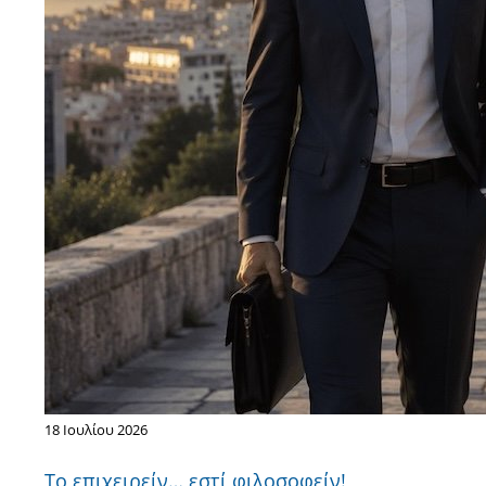
18 Ιουλίου 2026
Το επιχειρείν… εστί φιλοσοφείν!