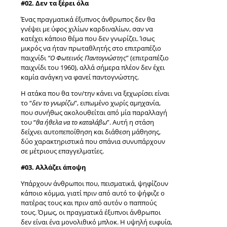
#02. Δεν τα ξέρει όλα
Ένας πραγματικά έξυπνος άνθρωπος δεν θα
γνέψει με ύφος χιλίων καρδιναλίων, σαν να
κατέχει κάποιο θέμα που δεν γνωρίζει. Ίσως
μικρός να ήταν πρωταθλητής στο επιτραπέζιο
παιχνίδι
“Ο Φωτεινός Παντογνώστης
” (επιτραπέζιο
παιχνίδι του 1960), αλλά σήμερα πλέον δεν έχει
καμία ανάγκη να φανεί παντογνώστης.
Η ατάκα που θα τον/την κάνει να ξεχωρίσει είναι
το “
δεν το γνωρίζω
”, ειπωμένο χωρίς αμηχανία,
που συνήθως ακολουθείται από μία παραλλαγή
του “
θα ήθελα να το καταλάβω
”. Αυτή η στάση
δείχνει αυτοπεποίθηση και διάθεση μάθησης,
δύο χαρακτηριστικά που σπάνια συνυπάρχουν
σε μέτριους επαγγελματίες.
#03. Αλλάζει άποψη
Υπάρχουν άνθρωποι που, πεισματικά, ψηφίζουν
κάποιο κόμμα, γιατί πριν από αυτό το ψήφιζε ο
πατέρας τους και πριν από αυτόν ο παππούς
τους. Όμως, οι πραγματικά έξυπνοι άνθρωποι
δεν είναι ένα μονολιθικό μπλοκ. Η υψηλή ευφυία,