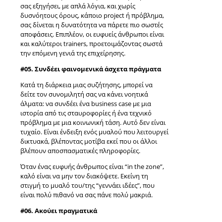
σας εξηγήσει, με απλά λόγια, και χωρίς
δυσνόητους όρους, κάποιο project ή πρόβλημα,
σας δίνεται η δυνατότητα να πάρετε πιο σωστές
αποφάσεις. Επιπλέον, οι ευφυείς άνθρωποι είναι
και καλύτεροι trainers, προετοιμάζοντας σωστά
την επόμενη γενιά της επιχείρησης.
#05. Συνδέει φαινομενικά άσχετα πράγματα
Κατά τη διάρκεια μιας συζήτησης, μπορεί να
δείτε τον συνομιλητή σας να κάνει νοητικά
άλματα: να συνδέει ένα business case με μια
ιστορία από τις σταυροφορίες ή ένα τεχνικό
πρόβλημα με μια κοινωνική τάση. Αυτό δεν είναι
τυχαίο. Είναι ένδειξη ενός μυαλού που λειτουργεί
δικτυακά, βλέποντας μοτίβα εκεί που οι άλλοι
βλέπουν αποσπασματικές πληροφορίες.
Όταν ένας ευφυής άνθρωπος είναι “in the zone”,
καλό είναι να μην τον διακόψετε. Εκείνη τη
στιγμή το μυαλό του/της “γεννάει ιδέες”, που
είναι πολύ πιθανό να σας πάνε πολύ μακριά.
#06. Ακούει πραγματικά