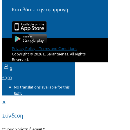
Κατεβάστε την εφαρμογή
Privacy Policy – Terms and Conditions
Copyright © 2026 E. Sarantaenas. All Rights
Reserved.
0
€0,00
No translations available for this
page
✕
Σύνδεση
Όνομα χρήστη ή email
*