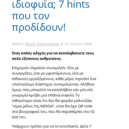
ιδιοφυΐα; 7 hints
που τον
προδίδουν!
Author
Θέμης Σαρανταένας
at
22 Ιουνίου 2026
Ένας απλός οδηγός για να καταλαβαίνετε τους
πολύ έξυπνους ανθρώπους.
Επιχειρείν σημαίνει συνομιλείν. Είτε με
συνεργάτες, είτε με υφιστάμενους, είτε με
πιθανούς εργαζόμενους, κάθε μέρα, περνάτε ένα
υπολογίσιμο διάστημα, συνομιλώντας. Αλήθεια
όμως, πώς μπορείτε να καταλάβετε εάν μία νέα
γνωριμία κρύβει μια σπάνια ευφυία; Το
πιθανότερο είναι ότι δεν θα φοράει μπλουζάκι
“είμαι μέλος της MENSA”, ούτε θα έχει QR code
στο βιογραφικό του, που θα παραπέμπει στο IQ
test του.
Υπάρχουν τρόποι για να το εντοπίσετε. Δείτε 7